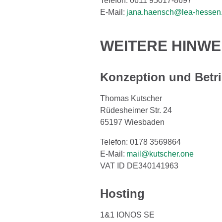
Telefon: 0611 95017-8697
E-Mail:
jana.haensch@lea-hessen
WEITERE HINWE
Konzeption und Betr
Thomas Kutscher
Rüdesheimer Str. 24
65197 Wiesbaden
Telefon: 0178 3569864
E-Mail:
mail@kutscher.one
VAT ID DE340141963
Hosting
1&1 IONOS SE