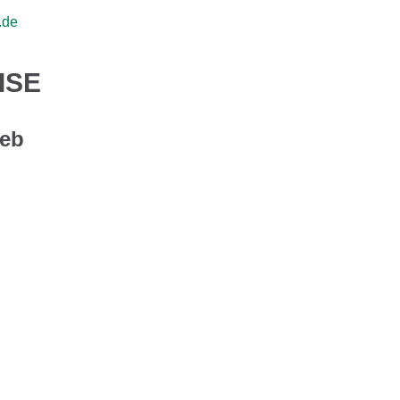
.de
ISE
ieb