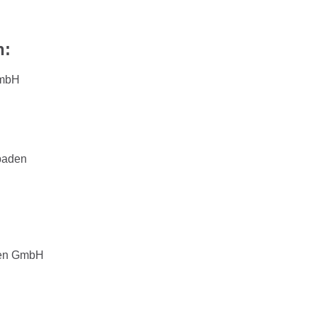
n:
GmbH
sbaden
sen GmbH