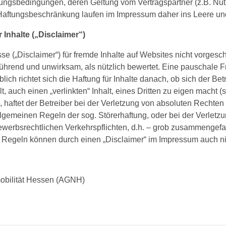
ngsbedingungen, deren Geltung vom Vertragspartner (z.B. Nutz
aftungsbeschränkung laufen im Impressum daher ins Leere und 
Inhalte („Disclaimer“)
e („Disclaimer“) für fremde Inhalte auf Websites nicht vorgesch
eführend und unwirksam, als nützlich bewertet. Eine pauschale F
ich richtet sich die Haftung für Inhalte danach, ob sich der Be
lt, auch einen „verlinkten“ Inhalt, eines Dritten zu eigen macht 
all, haftet der Betreiber bei der Verletzung von absoluten Rechten
lgemeinen Regeln der sog. Störerhaftung, oder bei der Verletz
ewerbsrechtlichen Verkehrspflichten, d.h. – grob zusammengefa
se Regeln können durch einen „Disclaimer“ im Impressum auch n
obilität Hessen (AGNH)