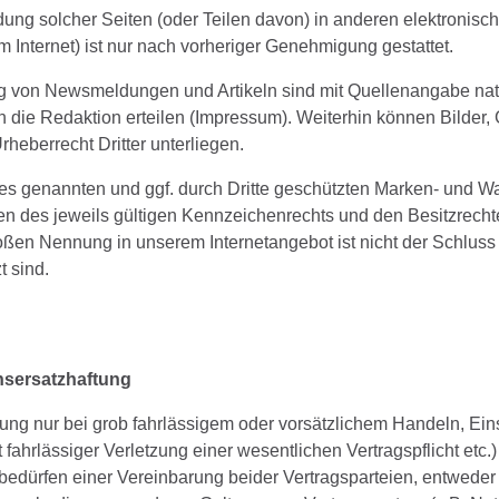
dung solcher Seiten (oder Teilen davon) in anderen elektronisc
m Internet) ist nur nach vorheriger Genehmigung gestattet.
 von Newsmeldungen und Artikeln sind mit Quellenangabe natü
 die Redaktion erteilen (Impressum). Weiterhin können Bilder, G
heberrecht Dritter unterliegen.
tes genannten und ggf. durch Dritte geschützten Marken- und W
 des jeweils gültigen Kennzeichenrechts und den Besitzrechte
loßen Nennung in unserem Internetangebot ist nicht der Schlus
t sind.
sersatzhaftung
ung nur bei grob fahrlässigem oder vorsätzlichem Handeln, Ein
fahrlässiger Verletzung einer wesentlichen Vertragspflicht etc.)
bedürfen einer Vereinbarung beider Vertragsparteien, entweder 